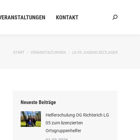
ERANSTALTUNGEN
KONTAKT
Search:
VERANSTALTUNGEN
KONTAKT
Search:
Sie befinden sich hier:
START
VERANSTALTUNGEN
LG 05 JUGEND-ZELTLAGER
Neueste Beiträge
Helferschulung OG Richterich LG
05 zum lizenzierten
Ortsgruppenhelfer