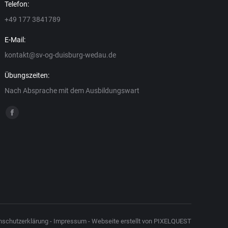
Telefon:
+49 177 3841789
Stephanie Unverzagt
Mike
E-Mail:
Kassenwartin
2. Vorsitzende
kontakt@sv-og-duisburg-wedau.de
Kassenwartin
2. Vorsitzende
Übungszeiten:
Nach Absprache mit dem Ausbildungswart
Finden Sie uns auf:
Facebook
page
opens
in
new
window
nschutzerklärung
-
Impressum
-
Webseite erstellt von PIXELQUEST