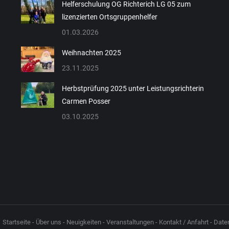
Helferschulung OG Richterich LG 05 zum
lizenzierten Ortsgruppenhelfer
Gisela Breuer
01.03.2026
Beisitzerin
Weihnachten 2025
Beisitzerin
23.11.2025
Herbstprüfung 2025 unter Leistungsrichterin
Carmen Posser
03.10.2025
Startseite
-
Über uns
-
Neuigkeiten
-
Veranstaltungen
-
Kontakt / Anfahrt
-
Date