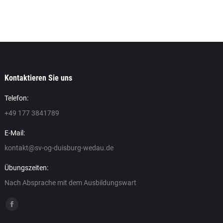
Kontaktieren Sie uns
Telefon:
+49 177 3841789
Mike Heldmann
Fran
E-Mail:
. Vorsitzender / Ausbildungswart
1. V
kontakt@sv-og-duisburg-wedau.de
. Vorsitzender / Ausbildungswart
1. V
Übungszeiten:
Nach Absprache mit dem Ausbildungswart
Finden Sie uns auf:
Facebook
page