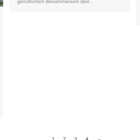
gemütlichem Beisammensein über.…
1
2
3
4
→