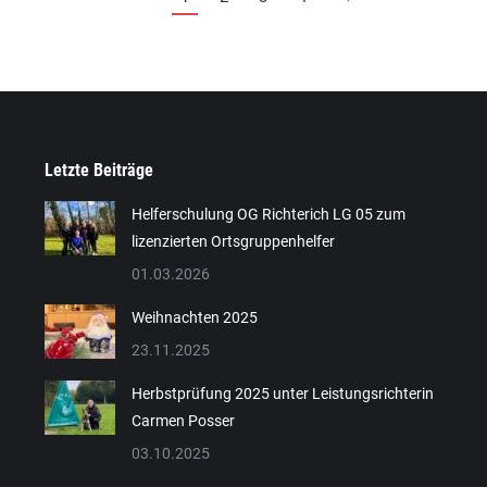
Letzte Beiträge
Helferschulung OG Richterich LG 05 zum
lizenzierten Ortsgruppenhelfer
Stephanie Unverzagt
01.03.2026
Kassenwartin
2
Weihnachten 2025
Kassenwartin
2
23.11.2025
Herbstprüfung 2025 unter Leistungsrichterin
Carmen Posser
03.10.2025