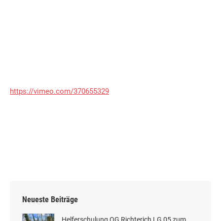
https://vimeo.com/370655329
Neueste Beiträge
Helferschulung OG Richterich LG 05 zum