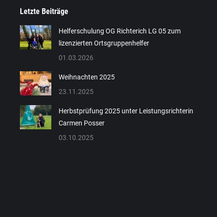
Letzte Beiträge
Helferschulung OG Richterich LG 05 zum
lizenzierten Ortsgruppenhelfer
Gisela Breuer
01.03.2026
Beisitzerin
Weihnachten 2025
Beisitzerin
23.11.2025
Herbstprüfung 2025 unter Leistungsrichterin
Carmen Posser
03.10.2025