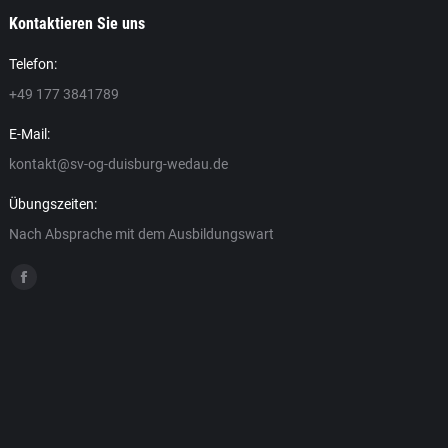
Kontaktieren Sie uns
Telefon:
+49 177 3841789
Stephanie Unverzagt
Mike
E-Mail:
Kassenwartin
2. Vorsitzende
kontakt@sv-og-duisburg-wedau.de
Kassenwartin
2. Vorsitzende
Übungszeiten:
Nach Absprache mit dem Ausbildungswart
Finden Sie uns auf:
Facebook
page
opens
in
new
window